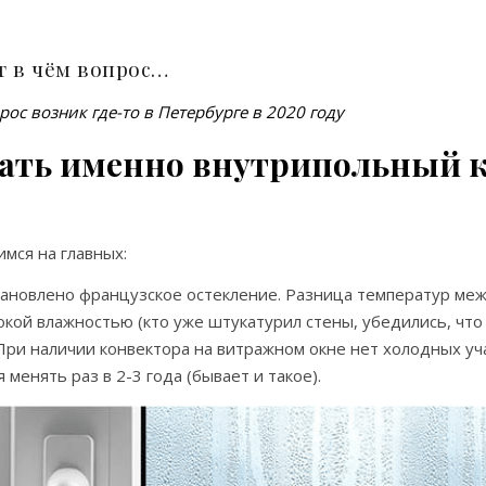
т в чём вопрос…
рос возник где-то в Петербурге в 2020 году
ть именно внутрипольный ко
мся на главных:
тановлено французское остекление. Разница температур ме
кой влажностью (кто уже штукатурил стены, убедились, что 
ри наличии конвектора на витражном окне нет холодных уча
менять раз в 2-3 года (бывает и такое).