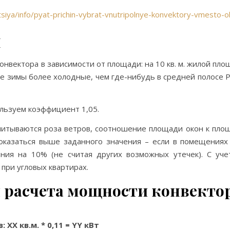
atsiya/info/pyat-prichin-vybrat-vnutripolnye-konvektory-vmesto-
и
нвектора в зависимости от площади: на 10 кв. м. жилой пло
е зимы более холодные, чем где-нибудь в средней полосе Ро
ользуем коэффициент 1,05.
итываются роза ветров, соотношение площади окон к площа
казаться выше заданного значения – если в помещениях
ния на 10% (не считая других возможных утечек). С уче
ри угловых квартирах.
 расчета мощности конвекто
Х кв.м. * 0,11 = YY кВт