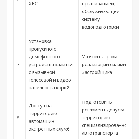
ХВС
организацией,
обслуживающей
систему
водоподготовки
Установка
пропускного
домофонного
Уточнить сроки
7
устройства калитки
реализации силами
с вызывной
Застройщика
голосовой и видео
панелью на корп2
Подготовить
Доступ на
регламент допуска на
территорию
8
территорию
автомашин
специализированного
экстренных служб
автотранспорта