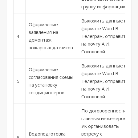
группу информацию
Выложить данные в
Оформление
формате Word В
заявления на
4
Телеграм, отправить
демонтаж
на почту А.И.
пожарных датчиков
Соколовой
Выложить данные в
Оформление
формате Word В
согласования схемы
5
Телеграм, отправить
на установку
на почту А.И.
кондиционеров
Соколовой
По договоренности с
главным инженером
УК организовать
Водоподготовка
встречу с
6