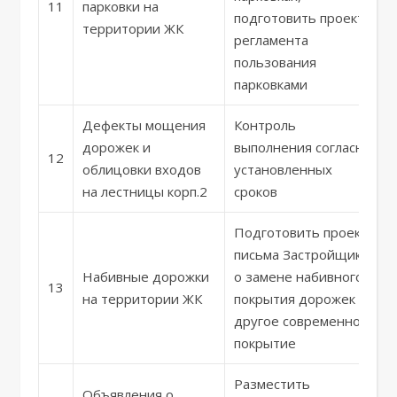
11
парковки на
подготовить проект
территории ЖК
регламента
пользования
парковками
Дефекты мощения
Контроль
дорожек и
выполнения согласно
12
облицовки входов
установленных
на лестницы корп.2
сроков
Подготовить проект
письма Застройщику
Набивные дорожки
о замене набивного
13
на территории ЖК
покрытия дорожек на
другое современное
покрытие
Разместить
Объявления о