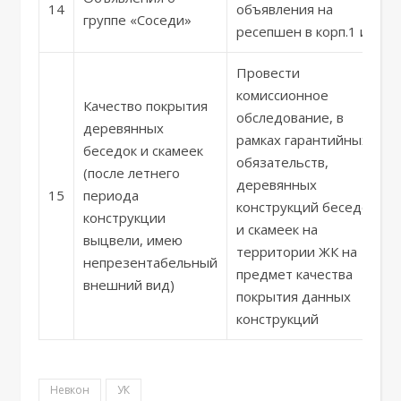
14
объявления на
группе «Соседи»
ресепшен в корп.1 и 2
Провести
комиссионное
Качество покрытия
обследование, в
деревянных
рамках гарантийных
беседок и скамеек
обязательств,
(после летнего
деревянных
15
периода
конструкций беседок
конструкции
и скамеек на
выцвели, имею
территории ЖК на
непрезентабельный
предмет качества
внешний вид)
покрытия данных
конструкций
Невкон
УК