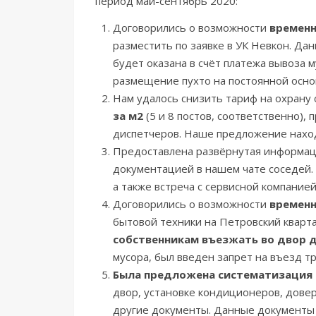
период май-сентябрь 2020:
Договорились о возможности
временн
разместить по заявке в УК Невкон. Дан
будет оказана в счёт платежа вывоза
размещение пухто на постоянной осно
Нам удалось снизить тариф на охрану 
за м2
(5 и 8 постов, соответственно)
диспетчеров. Наше предложение наход
Предоставлена развёрнутая информа
документацией в нашем чате соседей.
а также встреча с сервисной компание
Договорились о возможности
временн
бытовой техники на Петровский кварта
собственникам въезжать во двор 
мусора, был введен запрет на въезд т
Была предложена систематизация 
двор, установке кондиционеров, довер
другие документы. Данные документы 