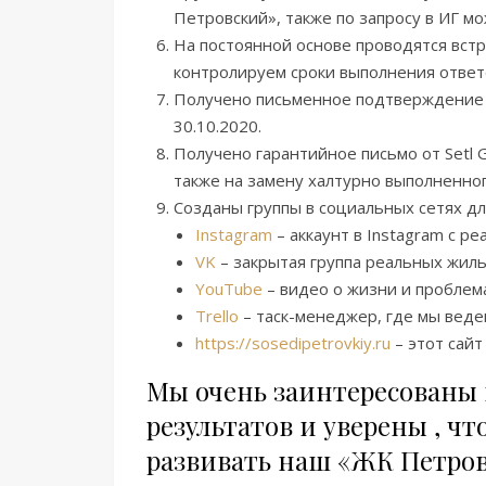
Петровский», также по запросу в ИГ м
На постоянной основе проводятся встр
контролируем сроки выполнения ответ
Получено письменное подтверждение от
30.10.2020.
Получено гарантийное письмо от Setl
также на замену халтурно выполненного
Созданы группы в социальных сетях д
Instagram
– аккаунт в Instagram с 
VK
– закрытая группа реальных жиль
YouTube
– видео о жизни и проблем
Trello
– таск-менеджер, где мы веде
https://sosedipetrovkiy.ru
– этот сайт
Мы очень заинтересованы 
результатов и уверены , ч
развивать наш «ЖК Петровс