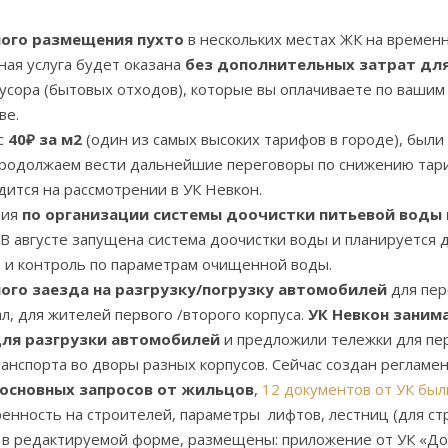
ого размещения пухто
в нескольких местах ЖК на времен
ная услуга будет оказана
без дополнительных затрат дл
 мусора (бытовых отходов), которые вы оплачиваете по ваш
ве.
с
40₽ за м2
(один из самых высоких тарифов в городе), был
, продолжаем вести дальнейшие переговоры по снижению тар
ится на рассмотрении в УК Невкон.
ция
по организации системы доочистки питьевой воды 
 В августе запущена система доочистки воды и планируется
й и контроль по параметрам очищенной воды.
ого заезда на разгрузку/погрузку автомобилей
для пер
л, для жителей первого /второго корпуса.
УК Невкон заним
для разгрузки автомобилей
и предложили тележки для пе
ранспорта во дворы разных корпусов. Сейчас создан регламе
основных запросов от жильцов
,
12 документов от УК бы
енность на строителей, параметры лифтов, лестниц (для ст
в редактируемой форме, размещены: приложение от УК «Дом