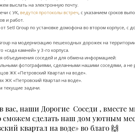
ожем выслать на электронную почту.
ечи с УК,
ведутся протоколы встреч
, с указанием сроков вып
ов и работ.
 Setl Group по установке домофона во втором корпусе, с до
 Group на модернизацию пешеходных дорожек на территории
 «сада камней» у 3-го корпуса.
ля объединения соседей и для обмена информацией:
реальными фотографиями, сделанными нашими соседями, а не
цов ЖК «Петровский Квартал на воде».
ах ЖК «Петровский Квартал на воде».
м текущие задачи.
в вас, наши Дорогие Соседи , вместе 
то сможем сделать наш дом уютным мес
кий квартал на воде» во благо 🙌