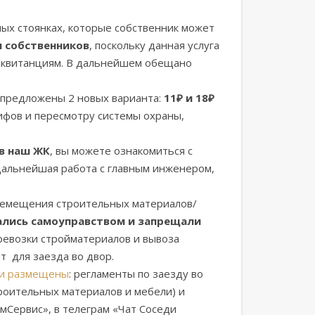
ных стоянках, которые собственник может
я собственников
, поскольку данная услуга
им квитанциям. В дальнейшем обещано
и предложены 2 новых варианта:
11₽ и 18₽
ифов и пересмотру системы охраны,
в наш ЖК
, вы можете ознакомиться с
 дальнейшая работа с главным инженером,
емещения строительных материалов/
ались самоуправством и запрещали
ревозки стройматериалов и вывоза
нт для заезда во двор.
ли размещены
: регламенты по заезду во
роительных материалов и мебели) и
Сервис», в телеграм «Чат Соседи